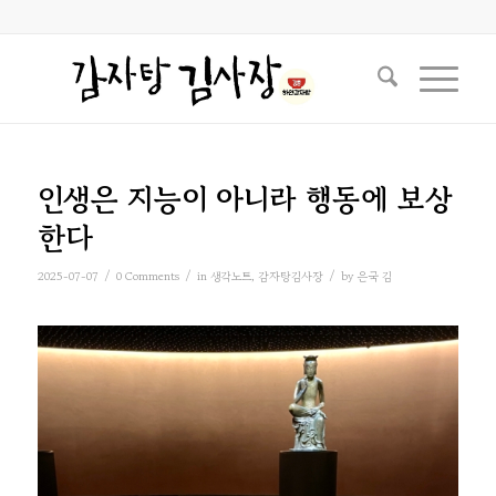
인생은 지능이 아니라 행동에 보상
한다
/
/
/
2025-07-07
0 Comments
in
생각노트
,
감자탕김사장
by
은국 김