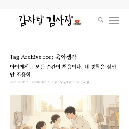
Tag Archive for:
육아생각
아이에게는 모든 순간이 처음이다, 내 경험은 잠깐
만 조용히
/
/
/
2026-02-03
0 Comments
in
감자탕김사장
by
은국 김