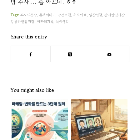
방 주사…. 좀 아프네. ㅎㅎ
Tags:
부모의성장
,
훈육의태도
,
감정코칭
,
초보아빠
,
일상성찰
,
감자탕김사장
,
강릉하얀감자탕
,
아빠의기록
,
육아생각
Share this entry
You might also like