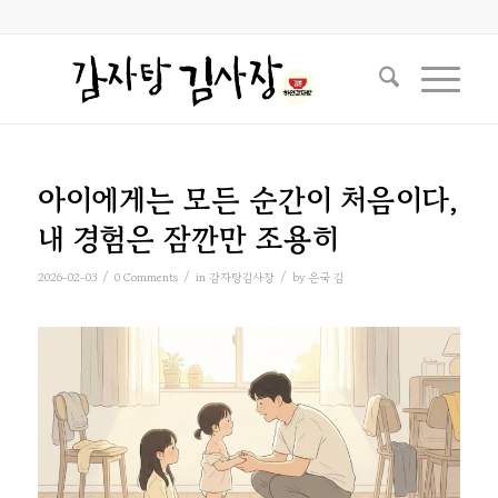
아이에게는 모든 순간이 처음이다,
내 경험은 잠깐만 조용히
/
/
/
2026-02-03
0 Comments
in
감자탕김사장
by
은국 김