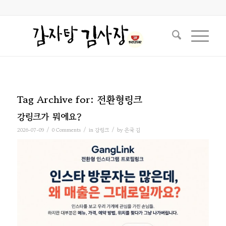
Tag Archive for:
전환형링크
강링크가 뭐에요?
/
/
/
2026-07-09
0 Comments
in
강링크
by
은국 김