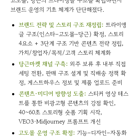
고도몰, 당근의 트라이앵글 구조를 확립하면서
브랜드 운영의 기초 체계가 단단해졌다.
브랜드 전략 및 스토리 구조 재정립:
트라이앵
글 구조(인스타–고도몰–당근) 확정, 스토리
4요소 + 3단계 구조 기반 콘텐츠 전략 정립,
가치/창업자/목적/고객 스토리 체계화
당근마켓 채널 구축:
외주 보류 후 내부 직접
세팅 전환, 판매 구조 설계 및 직배송 정책 확
정, 게스트하우스 정보 및 제품 업로드 준비
콘텐츠·미디어 방향성 도출:
스티커 영상 테스
트를 통한 비광고형 콘텐츠의 강점 확인,
40~60초 스토리형 숏폼 기획 시작,
VEO3·Midjourney 프롬프트 개선
고도몰 운영 구조 확정:
기능–디자인–자동화