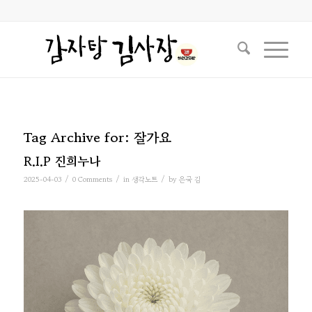
Tag Archive for:
잘가요
R.I.P 진희누나
/
/
/
2025-04-03
0 Comments
in
생각노트
by
은국 김