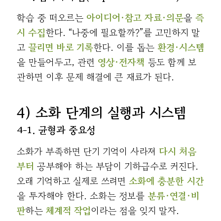
학습 중 떠오르는
아이디어·참고 자료·의문
을
즉
시 수집
한다. “나중에 필요할까?”를 고민하지 말
고
끌리면 바로 기록
한다. 이를 돕는
환경·시스템
을 만들어두고, 관련
영상·전자책
등도 함께 보
관하면 이후 문제 해결에 큰 재료가 된다.
4) 소화 단계의 실행과 시스템
4-1. 균형과 중요성
소화가 부족하면 단기 기억이 사라져
다시 처음
부터
공부해야 하는 부담이 기하급수로 커진다.
오래 기억하고 실제로 쓰려면
소화에 충분한 시간
을 투자해야 한다. 소화는 정보를
분류·연결·비
판
하는
체계적 작업
이라는 점을 잊지 말자.