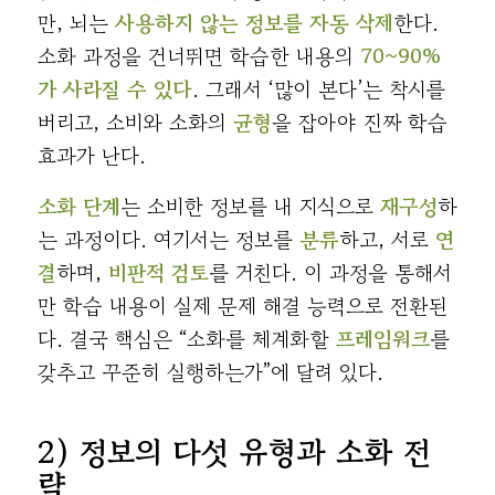
만, 뇌는
사용하지 않는 정보를 자동 삭제
한다.
소화 과정을 건너뛰면 학습한 내용의
70~90%
가 사라질 수 있다
. 그래서 ‘많이 본다’는 착시를
버리고, 소비와 소화의
균형
을 잡아야 진짜 학습
효과가 난다.
소화 단계
는 소비한 정보를 내 지식으로
재구성
하
는 과정이다. 여기서는 정보를
분류
하고, 서로
연
결
하며,
비판적 검토
를 거친다. 이 과정을 통해서
만 학습 내용이 실제 문제 해결 능력으로 전환된
다. 결국 핵심은 “소화를 체계화할
프레임워크
를
갖추고 꾸준히 실행하는가”에 달려 있다.
2) 정보의 다섯 유형과 소화 전
략