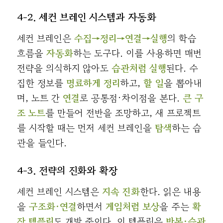
4-2. 세컨 브레인 시스템과 자동화
세컨 브레인은
수집→정리→연결→실행
의 학습
흐름을
자동화
하는 도구다. 이를 사용하면 매번
전략을 의식하지 않아도
습관처럼 실행
된다. 수
집한 정보를
명료하게 정리
하고,
할 일
을 뽑아내
며, 노트 간
연결
로 공통점·차이점을 본다.
큰 구
조 노트
를 만들어 전반을 조망하고, 새 프로젝트
를 시작할 때는 먼저 세컨 브레인을
탐색
하는 습
관을 들인다.
4-3. 전략의 진화와 확장
세컨 브레인 시스템은
지속 진화
한다. 읽은 내용
을
구조화·연결
하면서
게임처럼 보상
을 주는
확
장 템플릿
도 개발 중이다. 이 템플릿은
반복·습관