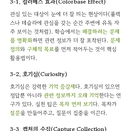
3-1. 컬러베스 효과(Colorbase Effect)
관심 있는 대상이 눈에 더 잘 띄는 현상이다(롤렉
스나 테슬라에 관심을 갖는 순간 주변에 유독 자
주 보이는 것처럼). 학습에서는
해결하려는 문제
를 명확화
하면 관련 정보가 더 잘 포착된다.
문제
정의
와
구체적 목표
를 먼저 적어두는 것이 핵심
활용법이다.
3-2. 호기심(Curiosity)
호기심은 강력한
기억 증강제
다. 호기심이 있으면
정답뿐 아니라
관련 정보까지 오래 기억
한다는 연
구가 있다. 실천 팁은
목차 먼저 보기
다. 목차가
질문
을 만들어주고, 질문이 집중을 이끈다.
3-3. 캡처의 수집(Capture Collection)