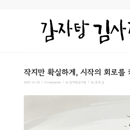
작지만 확실하게, 시작의 회로를 
/
/
/
2025-12-28
0 Comments
in
감자탕김사장
by
은국 김