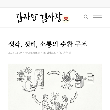
생각, 정리, 소통의 순환 구조
/
/
/
2025-12-09
0 Comments
in
생각노트
by
은국 김